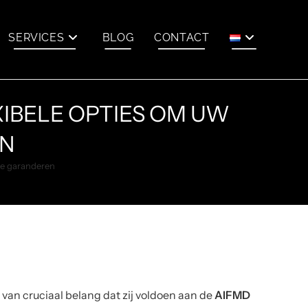
SERVICES
BLOG
CONTACT
XIBELE OPTIES OM UW
EN
te garanderen
van cruciaal belang dat zij voldoen aan de
AIFMD