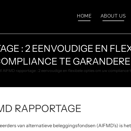
HOME
ABOUT US
GE : 2 EENVOUDIGE EN FLE
OMPLIANCE TE GARANDER
 AIFMD rapportage : 2 eenvoudige en flexibele opties om uw compliance 
MD RAPPORTAGE
erders van alternatieve beleggingsfondsen (AIFMD’s) is het 