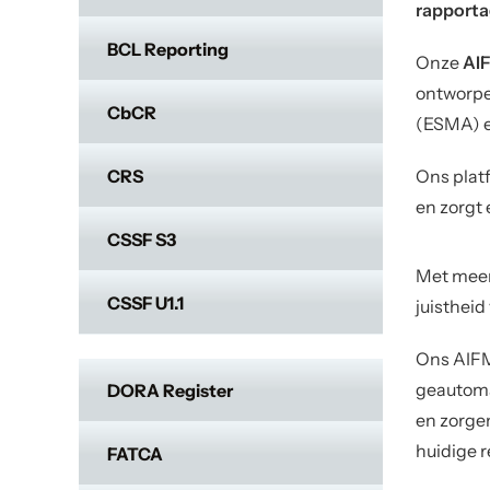
rapport
BCL Reporting
Onze
AIF
ontworpe
CbCR
(ESMA) en
CRS
Ons plat
en zorgt 
CSSF S3
Met meer
CSSF U1.1
juistheid
Ons AIFM
geautomat
DORA Register
en zorgen
huidige 
FATCA