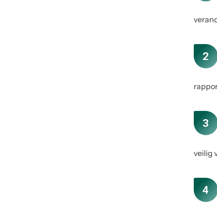
verand
rappo
veilig