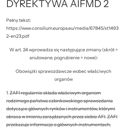
DYREKTYWA AIFMD 2
Pełny tekst:
https://www.consilium.europa.eu/media/67845/st1493
2-en23.pdf
W art. 24 wprowadza się następujące zmiany (skrót =
anulowane, pogrubienie = nowe):
Obowiązki sprawozdawcze wobec właściwych
organów
1.
ZAFI regularnie składa właściwym organom
rodzimego państwa członkowskiego sprawozdania
dotyczące głównych rynków i instrumentów, którymi
obraca w imieniu zarządzanych przez siebie AFI.
ZAFI
przekazuje informacje o głównych instrumentach,