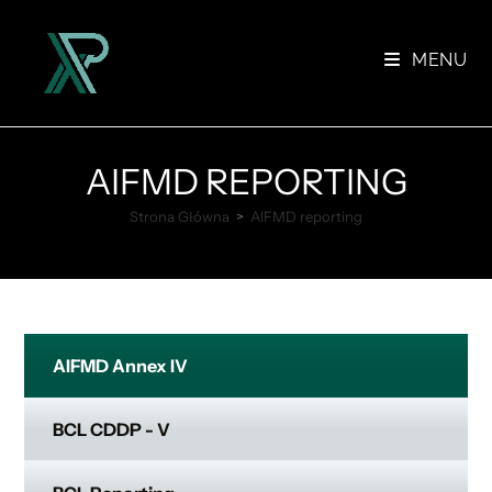
Skip
to
MENU
content
AIFMD REPORTING
Strona Główna
>
AIFMD reporting
AIFMD Annex IV
BCL CDDP - V