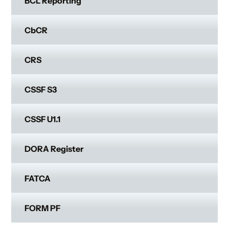
BCL Reporting
CbCR
CRS
CSSF S3
CSSF U1.1
DORA Register
FATCA
FORM PF