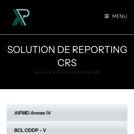
Skip
to
MENU
content
SOLUTION DE REPORTING
CRS
Accueil
>
Solution de reporting CRS
AIFMD Annex IV
BCL CDDP - V