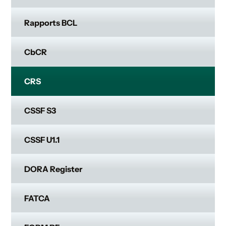
Rapports BCL
CbCR
CRS
CSSF S3
CSSF U1.1
DORA Register
FATCA